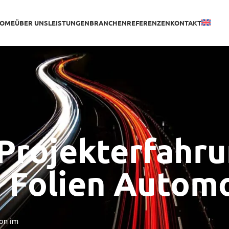
OME
ÜBER UNS
LEISTUNGEN
BRANCHEN
REFERENZEN
KONTAKT
Projekterfahr
e Folien Autom
on im