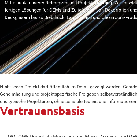
Mittelpunkt unserer Referenzen und Projekterfahrung. Wir entwic
fertigen Lösungen für OEMs und Zulieferer – von Dekorfolien un
Deckgläsern bis zu Siebdruck, Laminierung und Cleanroom-Produ
Nicht jedes Projekt darf öffentlich im Detail gezeigt werden. Gerad
Geheimhaltung und projektspezifische Freigaben selbstverständlic
und typische Projektarten, ohne sensible technische Informationen
Vertrauensbasis
MOTOMETER ist als Marke eng mit Mess-, Anzeige- und O